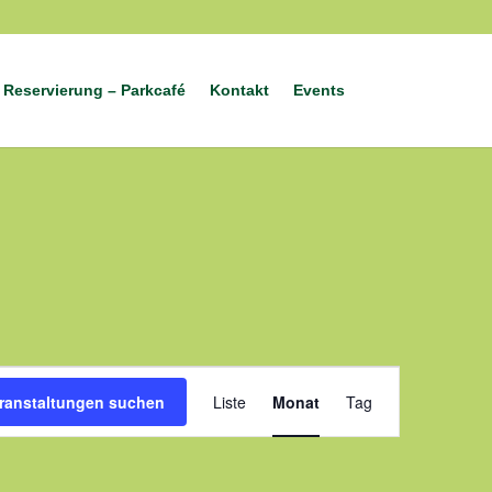
Reservierung – Parkcafé
Kontakt
Events
Veranstaltung
Ansichten-
ranstaltungen suchen
Liste
Monat
Tag
Navigation