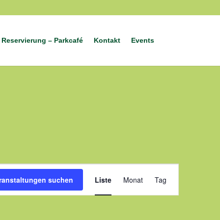
Reservierung – Parkcafé
Kontakt
Events
Veranstaltung
Ansichten-
ranstaltungen suchen
Liste
Monat
Tag
Navigation