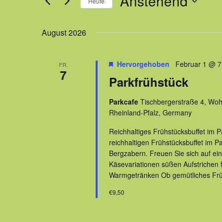
Anstehend
Navigation
Heute
Suche
Datum
nach
August 2026
wählen.
Veranstaltungen
Schlüsselwort.
Hervorgehoben
Februar 1 @ 7
FR.
7
Parkfrühstück
Parkcafe
Tischbergerstraße 4, Wo
Rheinland-Pfalz, Germany
Reichhaltiges Frühstücksbuffet im 
reichhaltigen Frühstücksbuffet im 
Bergzabern. Freuen Sie sich auf ein
Käsevariationen süßen Aufstrichen 
Warmgetränken Ob gemütliches Frü
€9,50