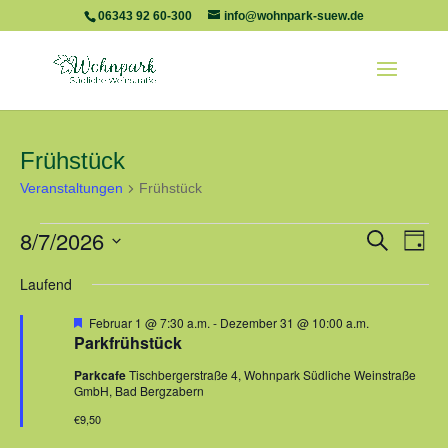
06343 92 60-300
info@wohnpark-suew.de
Frühstück
Veranstaltungen
Frühstück
Veranstaltungen
Veranst
Ver
8/7/2026
Suche
Tag
Ans
für
Suche
Datum
Nav
August
Laufend
und
wählen.
7,
Ansicht
Hervorgehoben
Februar 1 @ 7:30 a.m.
-
Dezember 31 @ 10:00 a.m.
2026
Navigat
Parkfrühstück
Parkcafe
Tischbergerstraße 4, Wohnpark Südliche Weinstraße
GmbH, Bad Bergzabern
€9,50