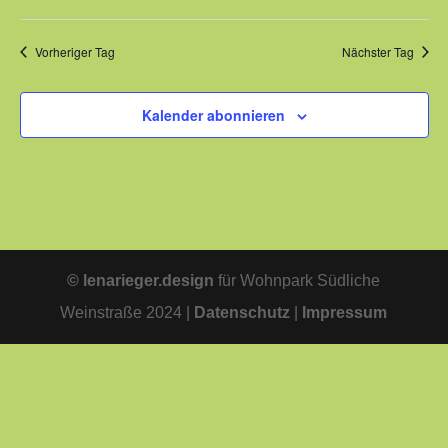
Vorheriger Tag
Nächster Tag
Kalender abonnieren
© lenarieger.design
für Wohnpark Südliche
Weinstraße 2024 |
Datenschutz
|
Impressum